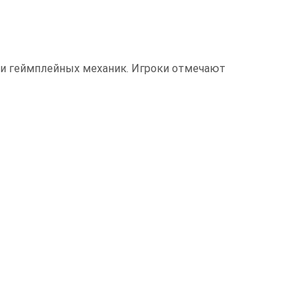
 и геймплейных механик. Игроки отмечают