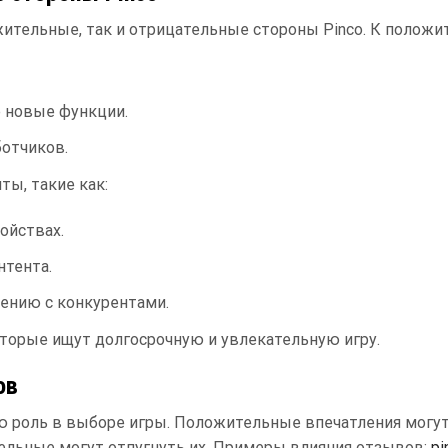
ительные, так и отрицательные стороны Pinco. К полож
 новые функции.
отчиков.
ы, такие как:
ойствах.
нтента.
ению с конкурентами.
оторые ищут долгосрочную и увлекательную игру.
ов
 роль в выборе игры. Положительные впечатления могут
ательные могут отпугнуть их. Примеры влияния отзывов:
pi