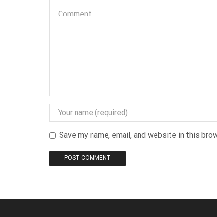
Save my name, email, and website in this bro