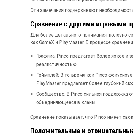
Эти замечания подчеркивают необходимость
Сравнение с другими игровыми 
Для более детального понимания, полезно с
как GameX и PlayMaster. В процессе сравн
Графика: Pinco предлагает более яркое и
реалистичностью.
Геймплей: В то время как Pinco фокусиру
PlayMaster предлагает более глубокий сю
Сообщество: В Pinco сильная поддержка о
объединяющееся в кланы.
Сравнение показывает, что Pinco имеет сво
Положительные и отрицательные