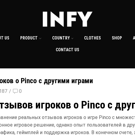
UT US
PRODUCT
COUNTRY
CLOTHES
SHOP
CONTACT US
ков о Pinco с другими играми
187
/
0
тзывов игроков о Pinco с дру
внение реальных отзывов игроков о игре Pinco с множест
онное игровое решение, однако опыт пользователей в др
афика, геймплей и поддержка игроков. В конечном счете,