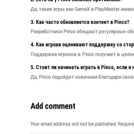
Да, такие игры как GameX и PlayMaster име
3. Как часто обновляется контент в Pinco?
Разработчики Pinco обещают регулярные обн
4. Как игроки оценивают поддержку со сто
Поддержка игроков в Pinco получает в цел
5. Стоит ли начинать играть в Pinco, если я
Да, Pinco подойдет новичкам благодаря сво
Add comment
Your email address will not be published. Requir