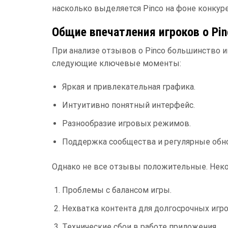
насколько выделяется Pinco на фоне конкур
Общие впечатления игроков о Pin
При анализе отзывов о Pinco большинство 
следующие ключевые моменты:
Яркая и привлекательная графика.
Интуитивно понятный интерфейс.
Разнообразие игровых режимов.
Поддержка сообщества и регулярные обн
Однако не все отзывы положительные. Неко
Проблемы с балансом игры.
Нехватка контента для долгосрочных игро
Технические сбои в работе приложения.