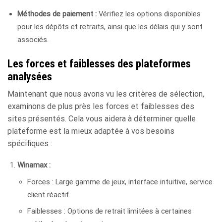
Méthodes de paiement :
Vérifiez les options disponibles
pour les dépôts et retraits, ainsi que les délais qui y sont
associés.
Les forces et faiblesses des plateformes
analysées
Maintenant que nous avons vu les critères de sélection,
examinons de plus près les forces et faiblesses des
sites présentés. Cela vous aidera à déterminer quelle
plateforme est la mieux adaptée à vos besoins
spécifiques :
Winamax :
Forces : Large gamme de jeux, interface intuitive, service
client réactif.
Faiblesses : Options de retrait limitées à certaines