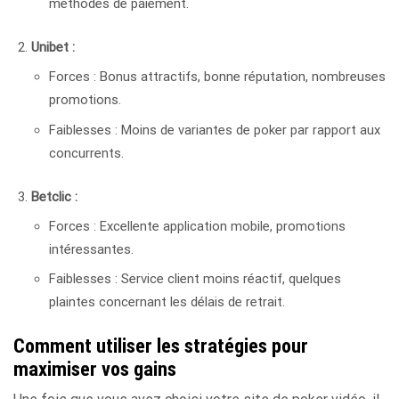
méthodes de paiement.
Unibet :
Forces : Bonus attractifs, bonne réputation, nombreuses
promotions.
Faiblesses : Moins de variantes de poker par rapport aux
concurrents.
Betclic :
Forces : Excellente application mobile, promotions
intéressantes.
Faiblesses : Service client moins réactif, quelques
plaintes concernant les délais de retrait.
Comment utiliser les stratégies pour
maximiser vos gains