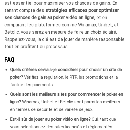
est essentiel pour maximiser vos chances de gains. En
tenant compte des
stratégies efficaces pour optimiser
ses chances de gain au poker vidéo en ligne
, et en
comparant les plateformes comme Winamax, Unibet, et
Betclic, vous serez en mesure de faire un choix éclairé.
Rappelez-vous, la clé est de jouer de manière responsable
tout en profitant du processus.
FAQ
Quels critères devrais-je considérer pour choisir un site de
poker?
Vérifiez la régulation, le RTP, les promotions et la
facilité des paiements.
Quels sont les meilleurs sites pour commencer le poker en
ligne?
Winamax, Unibet et Betclic sont parmi les meilleurs
en termes de sécurité et de variété de jeux.
Est-il sûr de jouer au poker vidéo en ligne?
Oui, tant que
vous sélectionnez des sites licenciés et réglementés.