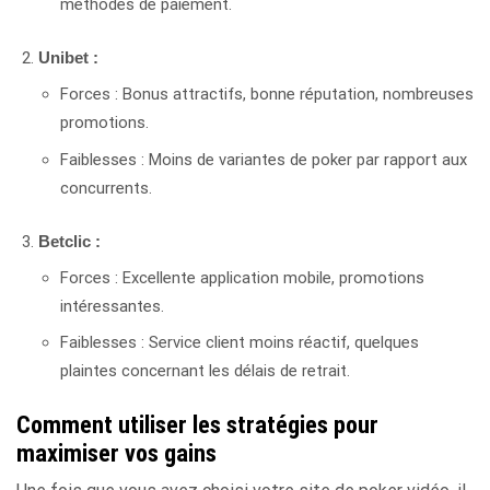
méthodes de paiement.
Unibet :
Forces : Bonus attractifs, bonne réputation, nombreuses
promotions.
Faiblesses : Moins de variantes de poker par rapport aux
concurrents.
Betclic :
Forces : Excellente application mobile, promotions
intéressantes.
Faiblesses : Service client moins réactif, quelques
plaintes concernant les délais de retrait.
Comment utiliser les stratégies pour
maximiser vos gains