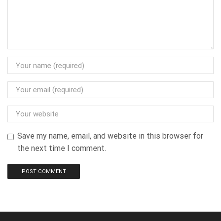
Save my name, email, and website in this browser for
the next time I comment.