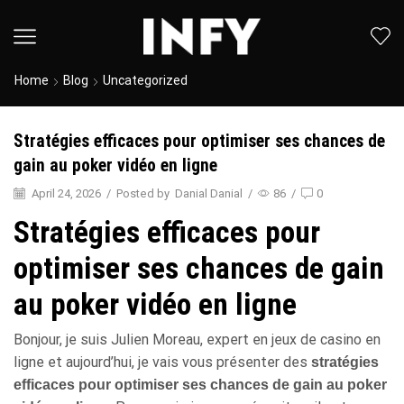
Home
Blog
Uncategorized
Stratégies efficaces pour optimiser ses chances de
gain au poker vidéo en ligne
April 24, 2026
/
Posted by
Danial Danial
/
86
/
0
Stratégies efficaces pour
optimiser ses chances de gain
au poker vidéo en ligne
Bonjour, je suis Julien Moreau, expert en jeux de casino en
ligne et aujourd’hui, je vais vous présenter des
stratégies
efficaces pour optimiser ses chances de gain au poker