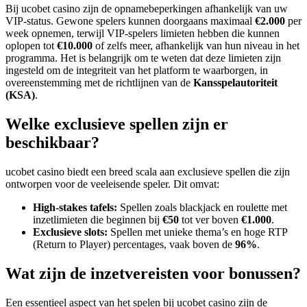
Bij ucobet casino zijn de opnamebeperkingen afhankelijk van uw
VIP-status. Gewone spelers kunnen doorgaans maximaal
€2.000
per
week opnemen, terwijl VIP-spelers limieten hebben die kunnen
oplopen tot
€10.000
of zelfs meer, afhankelijk van hun niveau in het
programma. Het is belangrijk om te weten dat deze limieten zijn
ingesteld om de integriteit van het platform te waarborgen, in
overeenstemming met de richtlijnen van de
Kansspelautoriteit
(KSA)
.
Welke exclusieve spellen zijn er
beschikbaar?
ucobet casino biedt een breed scala aan exclusieve spellen die zijn
ontworpen voor de veeleisende speler. Dit omvat:
High-stakes tafels:
Spellen zoals blackjack en roulette met
inzetlimieten die beginnen bij
€50
tot ver boven
€1.000
.
Exclusieve slots:
Spellen met unieke thema’s en hoge RTP
(Return to Player) percentages, vaak boven de
96%
.
Wat zijn de inzetvereisten voor bonussen?
Een essentieel aspect van het spelen bij ucobet casino zijn de