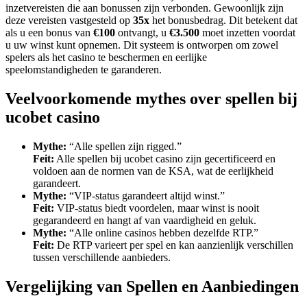
inzetvereisten die aan bonussen zijn verbonden. Gewoonlijk zijn
deze vereisten vastgesteld op
35x
het bonusbedrag. Dit betekent dat
als u een bonus van
€100
ontvangt, u
€3.500
moet inzetten voordat
u uw winst kunt opnemen. Dit systeem is ontworpen om zowel
spelers als het casino te beschermen en eerlijke
speelomstandigheden te garanderen.
Veelvoorkomende mythes over spellen bij
ucobet casino
Mythe:
“Alle spellen zijn rigged.”
Feit:
Alle spellen bij ucobet casino zijn gecertificeerd en
voldoen aan de normen van de KSA, wat de eerlijkheid
garandeert.
Mythe:
“VIP-status garandeert altijd winst.”
Feit:
VIP-status biedt voordelen, maar winst is nooit
gegarandeerd en hangt af van vaardigheid en geluk.
Mythe:
“Alle online casinos hebben dezelfde RTP.”
Feit:
De RTP varieert per spel en kan aanzienlijk verschillen
tussen verschillende aanbieders.
Vergelijking van Spellen en Aanbiedingen