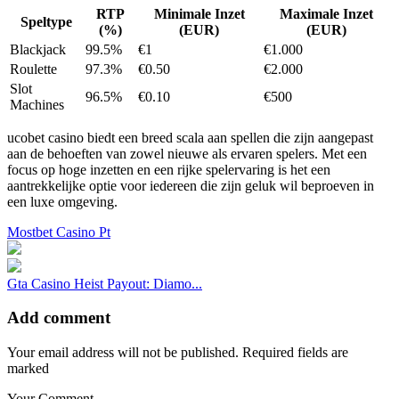
RTP
Minimale Inzet
Maximale Inzet
Speltype
(%)
(EUR)
(EUR)
Blackjack
99.5%
€1
€1.000
Roulette
97.3%
€0.50
€2.000
Slot
96.5%
€0.10
€500
Machines
ucobet casino biedt een breed scala aan spellen die zijn aangepast
aan de behoeften van zowel nieuwe als ervaren spelers. Met een
focus op hoge inzetten en een rijke spelervaring is het een
aantrekkelijke optie voor iedereen die zijn geluk wil beproeven in
een luxe omgeving.
Mostbet Casino Pt
Gta Casino Heist Payout: Diamo...
Add comment
Your email address will not be published. Required fields are
marked
Your Comment