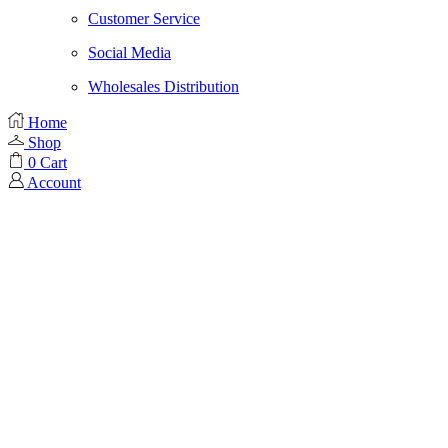
Customer Service
Social Media
Wholesales Distribution
Home
Shop
0
Cart
Account