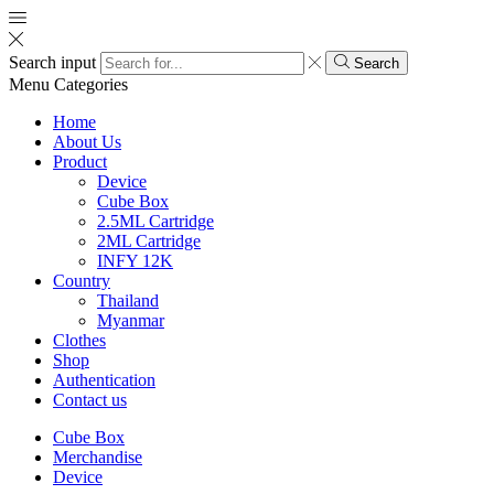
Search input
Search
Menu
Categories
Home
About Us
Product
Device
Cube Box
2.5ML Cartridge
2ML Cartridge
INFY 12K
Country
Thailand
Myanmar
Clothes
Shop
Authentication
Contact us
Cube Box
Merchandise
Device