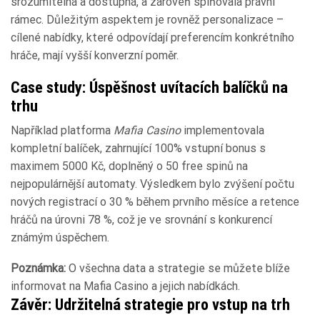
srozumitelná a dostupná, a zároveň splňovala právní
rámec. Důležitým aspektem je rovněž personalizace –
cílené nabídky, které odpovídají preferencím konkrétního
hráče, mají vyšší konverzní poměr.
Case study: Úspěšnost uvítacích balíčků na
trhu
Například platforma
Mafia Casino
implementovala
kompletní balíček, zahrnující 100% vstupní bonus s
maximem 5000 Kč, doplněný o 50 free spinů na
nejpopulárnější automaty. Výsledkem bylo zvýšení počtu
nových registrací o 30 % během prvního měsíce a retence
hráčů na úrovni 78 %, což je ve srovnání s konkurencí
známým úspěchem.
Poznámka:
O všechna data a strategie se můžete blíže
informovat na Mafia Casino a jejich nabídkách.
Závěr: Udržitelná strategie pro vstup na trh