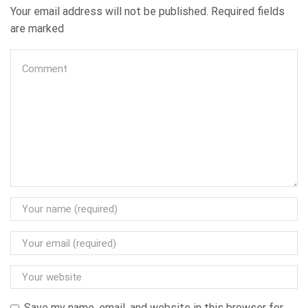
Your email address will not be published. Required fields
are marked
Save my name, email, and website in this browser for