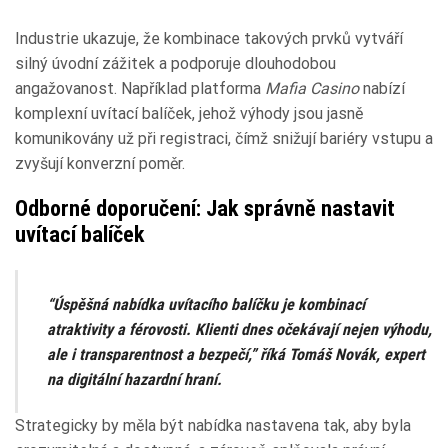
Industrie ukazuje, že kombinace takových prvků vytváří
silný úvodní zážitek a podporuje dlouhodobou
angažovanost. Například platforma
Mafia Casino
nabízí
komplexní uvítací balíček, jehož výhody jsou jasně
komunikovány už při registraci, čímž snižují bariéry vstupu a
zvyšují konverzní poměr.
Odborné doporučení: Jak správně nastavit
uvítací balíček
“Úspěšná nabídka uvítacího balíčku je kombinací
atraktivity a férovosti. Klienti dnes očekávají nejen výhodu,
ale i transparentnost a bezpečí,” říká Tomáš Novák, expert
na digitální hazardní hraní.
Strategicky by měla být nabídka nastavena tak, aby byla