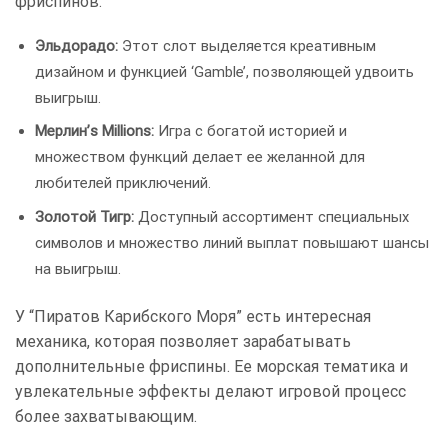
фриспинов.
Эльдорадо:
Этот слот выделяется креативным
дизайном и функцией ‘Gamble’, позволяющей удвоить
выигрыш.
Мерлин’s Millions:
Игра с богатой историей и
множеством функций делает ее желанной для
любителей приключений.
Золотой Тигр:
Доступный ассортимент специальных
символов и множество линий выплат повышают шансы
на выигрыш.
У “Пиратов Карибского Моря” есть интересная
механика, которая позволяет зарабатывать
дополнительные фриспины. Ее морская тематика и
увлекательные эффекты делают игровой процесс
более захватывающим.