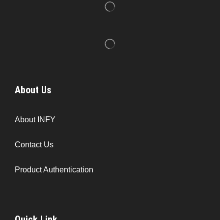
About Us
About INFY
Contact Us
Product Authentication
Quick Link