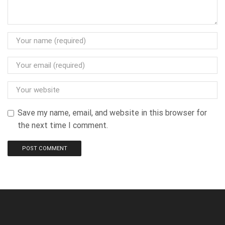
Save my name, email, and website in this browser for
the next time I comment.