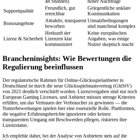
48 Stunden)
hoher Nachfrage
Freundlich, gut
Gelegentliche unklare
Supportqualität
erreichbar
Kommunikation
Attraktiv, transparent
Umsatzbedingungen
Bonusangebote
beworben
sind manchmal komplex
Herkunft der
Keine europäischen
Lizenz & Sicherheit
Lizenzen klar
Angaben, was einige
kommuniziert
Nutzer skeptisch macht
Brancheninsights: Wie Bewertungen die
Regulierung beeinflussen
Der regulatorische Rahmen für Online-Glücksspielanbieter in
Deutschland ist durch die neue Glücksspielstaatsvertrag (GlüStV)
von 2021 deutlich verschärft worden. Lizenzvergaben sind nur noch
European Gaming Licenses, und Anbieter müssen strenge Kriterien
erfüllen, um das Vertrauen der Verbraucher zu gewinnen — die
Nutzerbewertungen spielen hier eine essenzielle Rolle. Plattformen,
die negative Erfahrungsberichte ignorieren oder keinen
transparenten Umgang mit Beschwerden pflegen, riskieren ihre
Lizenzstatus.
Ich empfehle daher, bei der Analyse von Anbietern stets auf die