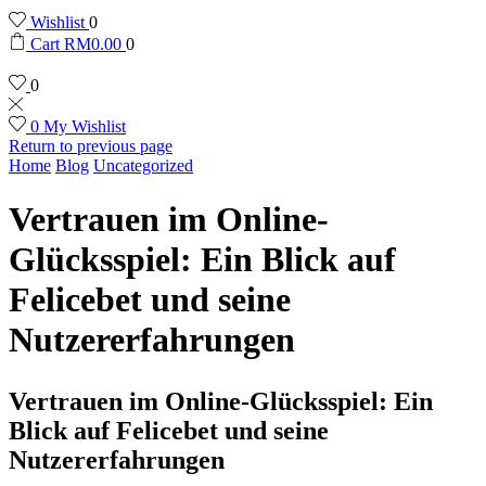
Wishlist
0
Cart
RM
0.00
0
0
0
My Wishlist
Return to previous page
Home
Blog
Uncategorized
Vertrauen im Online-
Glücksspiel: Ein Blick auf
Felicebet und seine
Nutzererfahrungen
Vertrauen im Online-Glücksspiel: Ein
Blick auf Felicebet und seine
Nutzererfahrungen