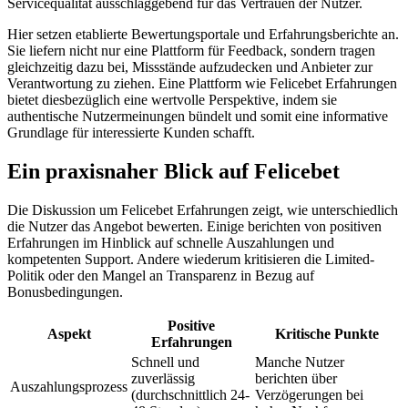
Servicequalität ausschlaggebend für das Vertrauen der Nutzer.
Hier setzen etablierte Bewertungsportale und Erfahrungsberichte an.
Sie liefern nicht nur eine Plattform für Feedback, sondern tragen
gleichzeitig dazu bei, Missstände aufzudecken und Anbieter zur
Verantwortung zu ziehen. Eine Plattform wie Felicebet Erfahrungen
bietet diesbezüglich eine wertvolle Perspektive, indem sie
authentische Nutzermeinungen bündelt und somit eine informative
Grundlage für interessierte Kunden schafft.
Ein praxisnaher Blick auf Felicebet
Die Diskussion um Felicebet Erfahrungen zeigt, wie unterschiedlich
die Nutzer das Angebot bewerten. Einige berichten von positiven
Erfahrungen im Hinblick auf schnelle Auszahlungen und
kompetenten Support. Andere wiederum kritisieren die Limited-
Politik oder den Mangel an Transparenz in Bezug auf
Bonusbedingungen.
Positive
Aspekt
Kritische Punkte
Erfahrungen
Schnell und
Manche Nutzer
zuverlässig
berichten über
Auszahlungsprozess
(durchschnittlich 24-
Verzögerungen bei