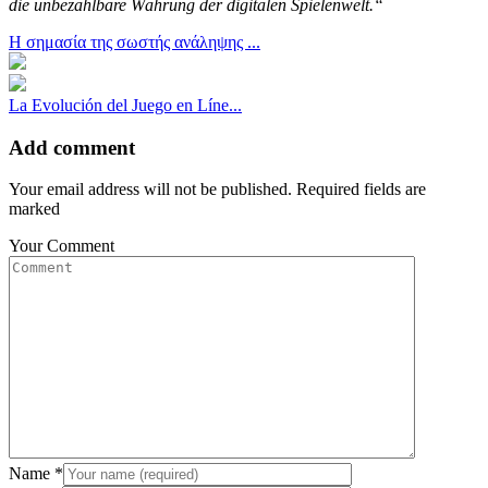
die unbezahlbare Währung der digitalen Spielenwelt.“
Η σημασία της σωστής ανάληψης ...
La Evolución del Juego en Líne...
Add comment
Your email address will not be published. Required fields are
marked
Your Comment
Name
*