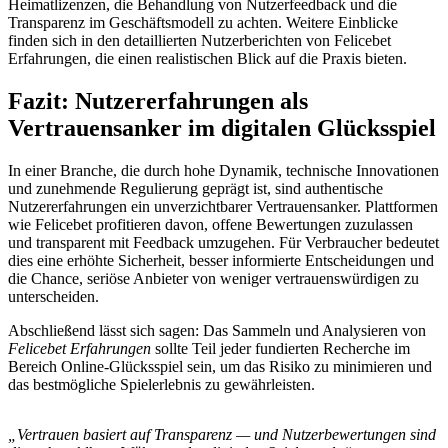
Heimatlizenzen, die Behandlung von Nutzerfeedback und die
Transparenz im Geschäftsmodell zu achten. Weitere Einblicke
finden sich in den detaillierten Nutzerberichten von Felicebet
Erfahrungen, die einen realistischen Blick auf die Praxis bieten.
Fazit: Nutzererfahrungen als
Vertrauensanker im digitalen Glücksspiel
In einer Branche, die durch hohe Dynamik, technische Innovationen
und zunehmende Regulierung geprägt ist, sind authentische
Nutzererfahrungen ein unverzichtbarer Vertrauensanker. Plattformen
wie Felicebet profitieren davon, offene Bewertungen zuzulassen
und transparent mit Feedback umzugehen. Für Verbraucher bedeutet
dies eine erhöhte Sicherheit, besser informierte Entscheidungen und
die Chance, seriöse Anbieter von weniger vertrauenswürdigen zu
unterscheiden.
Abschließend lässt sich sagen: Das Sammeln und Analysieren von
Felicebet Erfahrungen
sollte Teil jeder fundierten Recherche im
Bereich Online-Glücksspiel sein, um das Risiko zu minimieren und
das bestmögliche Spielerlebnis zu gewährleisten.
„Vertrauen basiert auf Transparenz — und Nutzerbewertungen sind