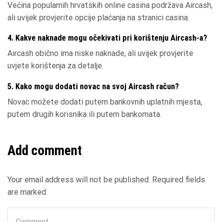
Većina popularnih hrvatskih online casina podržava Aircash,
ali uvijek provjerite opcije plaćanja na stranici casina.
4. Kakve naknade mogu očekivati pri korištenju Aircash-a?
Aircash obično ima niske naknade, ali uvijek provjerite
uvjete korištenja za detalje.
5. Kako mogu dodati novac na svoj Aircash račun?
Novac možete dodati putem bankovnih uplatnih mjesta,
putem drugih korisnika ili putem bankomata.
Add comment
Your email address will not be published. Required fields
are marked