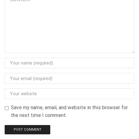
Save my name, email, and website in this browser for
the next time I comment.