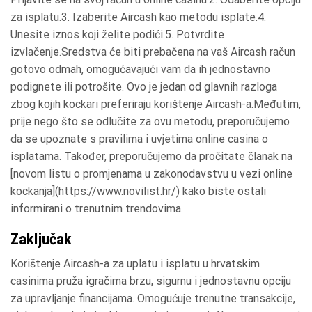
za isplatu.3. Izaberite Aircash kao metodu isplate.4.
Unesite iznos koji želite podići.5. Potvrdite
izvlačenje.Sredstva će biti prebačena na vaš Aircash račun
gotovo odmah, omogućavajući vam da ih jednostavno
podignete ili potrošite. Ovo je jedan od glavnih razloga
zbog kojih kockari preferiraju korištenje Aircash-a.Međutim,
prije nego što se odlučite za ovu metodu, preporučujemo
da se upoznate s pravilima i uvjetima online casina o
isplatama. Također, preporučujemo da pročitate članak na
[novom listu o promjenama u zakonodavstvu u vezi online
kockanja](https://www.novilist.hr/) kako biste ostali
informirani o trenutnim trendovima.
Zaključak
Korištenje Aircash-a za uplatu i isplatu u hrvatskim
casinima pruža igračima brzu, sigurnu i jednostavnu opciju
za upravljanje financijama. Omogućuje trenutne transakcije,