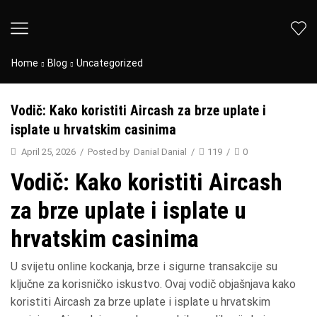
Home
Blog
Uncategorized
Vodič: Kako koristiti Aircash za brze uplate i
isplate u hrvatskim casinima
April 25, 2026
/
Posted by
Danial Danial
/
119
/
0
Vodič: Kako koristiti Aircash
za brze uplate i isplate u
hrvatskim casinima
U svijetu online kockanja, brze i sigurne transakcije su
ključne za korisničko iskustvo. Ovaj vodič objašnjava kako
koristiti Aircash za brze uplate i isplate u hrvatskim