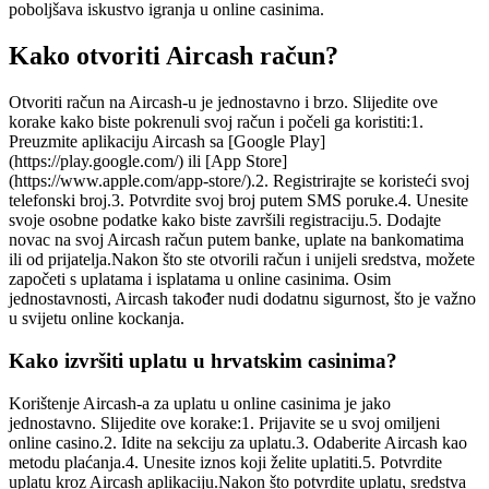
poboljšava iskustvo igranja u online casinima.
Kako otvoriti Aircash račun?
Otvoriti račun na Aircash-u je jednostavno i brzo. Slijedite ove
korake kako biste pokrenuli svoj račun i počeli ga koristiti:1.
Preuzmite aplikaciju Aircash sa [Google Play]
(https://play.google.com/) ili [App Store]
(https://www.apple.com/app-store/).2. Registrirajte se koristeći svoj
telefonski broj.3. Potvrdite svoj broj putem SMS poruke.4. Unesite
svoje osobne podatke kako biste završili registraciju.5. Dodajte
novac na svoj Aircash račun putem banke, uplate na bankomatima
ili od prijatelja.Nakon što ste otvorili račun i unijeli sredstva, možete
započeti s uplatama i isplatama u online casinima. Osim
jednostavnosti, Aircash također nudi dodatnu sigurnost, što je važno
u svijetu online kockanja.
Kako izvršiti uplatu u hrvatskim casinima?
Korištenje Aircash-a za uplatu u online casinima je jako
jednostavno. Slijedite ove korake:1. Prijavite se u svoj omiljeni
online casino.2. Idite na sekciju za uplatu.3. Odaberite Aircash kao
metodu plaćanja.4. Unesite iznos koji želite uplatiti.5. Potvrdite
uplatu kroz Aircash aplikaciju.Nakon što potvrdite uplatu, sredstva