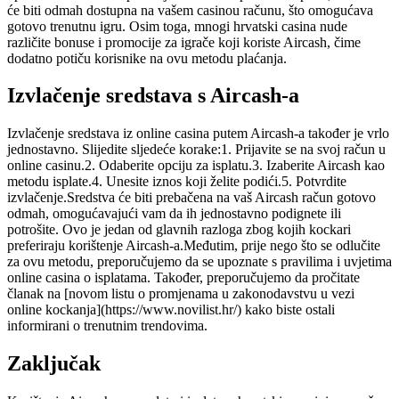
će biti odmah dostupna na vašem casinou računu, što omogućava
gotovo trenutnu igru. Osim toga, mnogi hrvatski casina nude
različite bonuse i promocije za igrače koji koriste Aircash, čime
dodatno potiču korisnike na ovu metodu plaćanja.
Izvlačenje sredstava s Aircash-a
Izvlačenje sredstava iz online casina putem Aircash-a također je vrlo
jednostavno. Slijedite sljedeće korake:1. Prijavite se na svoj račun u
online casinu.2. Odaberite opciju za isplatu.3. Izaberite Aircash kao
metodu isplate.4. Unesite iznos koji želite podići.5. Potvrdite
izvlačenje.Sredstva će biti prebačena na vaš Aircash račun gotovo
odmah, omogućavajući vam da ih jednostavno podignete ili
potrošite. Ovo je jedan od glavnih razloga zbog kojih kockari
preferiraju korištenje Aircash-a.Međutim, prije nego što se odlučite
za ovu metodu, preporučujemo da se upoznate s pravilima i uvjetima
online casina o isplatama. Također, preporučujemo da pročitate
članak na [novom listu o promjenama u zakonodavstvu u vezi
online kockanja](https://www.novilist.hr/) kako biste ostali
informirani o trenutnim trendovima.
Zaključak