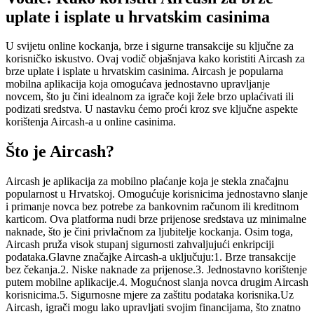
uplate i isplate u hrvatskim casinima
U svijetu online kockanja, brze i sigurne transakcije su ključne za
korisničko iskustvo. Ovaj vodič objašnjava kako koristiti Aircash za
brze uplate i isplate u hrvatskim casinima. Aircash je popularna
mobilna aplikacija koja omogućava jednostavno upravljanje
novcem, što ju čini idealnom za igrače koji žele brzo uplaćivati ili
podizati sredstva. U nastavku ćemo proći kroz sve ključne aspekte
korištenja Aircash-a u online casinima.
Što je Aircash?
Aircash je aplikacija za mobilno plaćanje koja je stekla značajnu
popularnost u Hrvatskoj. Omogućuje korisnicima jednostavno slanje
i primanje novca bez potrebe za bankovnim računom ili kreditnom
karticom. Ova platforma nudi brze prijenose sredstava uz minimalne
naknade, što je čini privlačnom za ljubitelje kockanja. Osim toga,
Aircash pruža visok stupanj sigurnosti zahvaljujući enkripciji
podataka.Glavne značajke Aircash-a uključuju:1. Brze transakcije
bez čekanja.2. Niske naknade za prijenose.3. Jednostavno korištenje
putem mobilne aplikacije.4. Mogućnost slanja novca drugim Aircash
korisnicima.5. Sigurnosne mjere za zaštitu podataka korisnika.Uz
Aircash, igrači mogu lako upravljati svojim financijama, što znatno