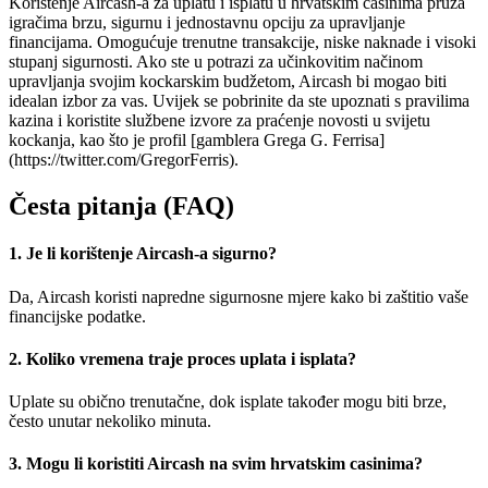
Korištenje Aircash-a za uplatu i isplatu u hrvatskim casinima pruža
igračima brzu, sigurnu i jednostavnu opciju za upravljanje
financijama. Omogućuje trenutne transakcije, niske naknade i visoki
stupanj sigurnosti. Ako ste u potrazi za učinkovitim načinom
upravljanja svojim kockarskim budžetom, Aircash bi mogao biti
idealan izbor za vas. Uvijek se pobrinite da ste upoznati s pravilima
kazina i koristite službene izvore za praćenje novosti u svijetu
kockanja, kao što je profil [gamblera Grega G. Ferrisa]
(https://twitter.com/GregorFerris).
Česta pitanja (FAQ)
1. Je li korištenje Aircash-a sigurno?
Da, Aircash koristi napredne sigurnosne mjere kako bi zaštitio vaše
financijske podatke.
2. Koliko vremena traje proces uplata i isplata?
Uplate su obično trenutačne, dok isplate također mogu biti brze,
često unutar nekoliko minuta.
3. Mogu li koristiti Aircash na svim hrvatskim casinima?