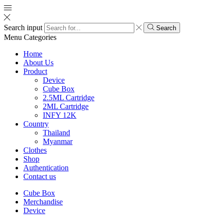
Search input
Search
Menu
Categories
Home
About Us
Product
Device
Cube Box
2.5ML Cartridge
2ML Cartridge
INFY 12K
Country
Thailand
Myanmar
Clothes
Shop
Authentication
Contact us
Cube Box
Merchandise
Device