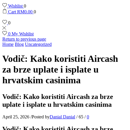
Wishlist
0
Cart
RM
0.00
0
0
0
My Wishlist
Return to previous page
Home
Blog
Uncategorized
Vodič: Kako koristiti Aircash
za brze uplate i isplate u
hrvatskim casinima
Vodič: Kako koristiti Aircash za brze
uplate i isplate u hrvatskim casinima
April 25, 2026
/
Posted by
Danial Danial
/
65
/
0
Vodič: Kako koristiti Aircash za brze