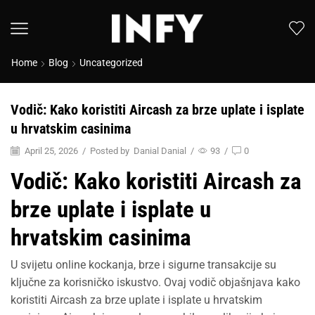
Home
Blog
Uncategorized
Vodič: Kako koristiti Aircash za brze uplate i isplate
u hrvatskim casinima
April 25, 2026
/
Posted by
Danial Danial
/
93
/
0
Vodič: Kako koristiti Aircash za
brze uplate i isplate u
hrvatskim casinima
U svijetu online kockanja, brze i sigurne transakcije su
ključne za korisničko iskustvo. Ovaj vodič objašnjava kako
koristiti Aircash za brze uplate i isplate u hrvatskim