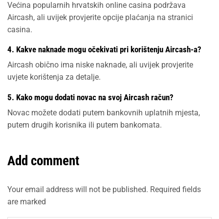
Većina popularnih hrvatskih online casina podržava
Aircash, ali uvijek provjerite opcije plaćanja na stranici
casina.
4. Kakve naknade mogu očekivati pri korištenju Aircash-a?
Aircash obično ima niske naknade, ali uvijek provjerite
uvjete korištenja za detalje.
5. Kako mogu dodati novac na svoj Aircash račun?
Novac možete dodati putem bankovnih uplatnih mjesta,
putem drugih korisnika ili putem bankomata.
Add comment
Your email address will not be published. Required fields
are marked