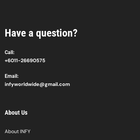
Have a question?
Call:
+6011-26690575
Email:
infyworldwide@gmail.com
About Us
About INFY