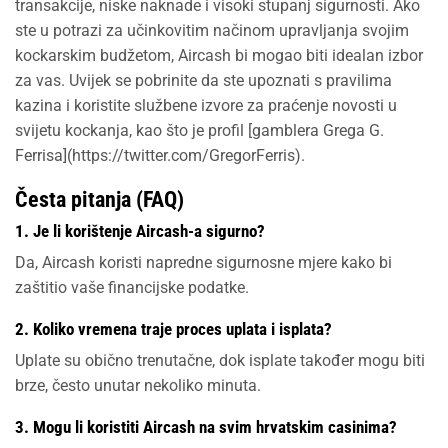
transakcije, niske naknade i visoki stupanj sigurnosti. Ako
ste u potrazi za učinkovitim načinom upravljanja svojim
kockarskim budžetom, Aircash bi mogao biti idealan izbor
za vas. Uvijek se pobrinite da ste upoznati s pravilima
kazina i koristite službene izvore za praćenje novosti u
svijetu kockanja, kao što je profil [gamblera Grega G.
Ferrisa](https://twitter.com/GregorFerris).
Česta pitanja (FAQ)
1. Je li korištenje Aircash-a sigurno?
Da, Aircash koristi napredne sigurnosne mjere kako bi
zaštitio vaše financijske podatke.
2. Koliko vremena traje proces uplata i isplata?
Uplate su obično trenutačne, dok isplate također mogu biti
brze, često unutar nekoliko minuta.
3. Mogu li koristiti Aircash na svim hrvatskim casinima?