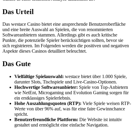
Das Urteil
Das westace Casino bietet eine ansprechende Benutzeroberfläche
und eine breite Auswahl an Spielen, die von renommierten
Softwareanbietern stammen. Allerdings gibt es auch kritische
Punkte, die potenzielle Spieler berücksichtigen sollten, bevor sie
sich registrieren. Im Folgenden werden die positiven und negativen
Aspekte dieses Casinos detailliert beleuchtet.
Das Gute
Vielfältige Spielauswahl:
westace bietet über 1.000 Spiele,
darunter Slots, Tischspiele und Live-Casino-Optionen.
Hochwertige Softwareanbieter:
Spiele von Top-Anbietern
wie NetEnt, Microgaming und Evolution Gaming sorgen für
ein erstklassiges Spielerlebnis.
Hohe Auszahlungsquoten (RTP):
Viele Spiele weisen RTP-
Werte von über 96% auf, was für eine faire Gewinnchance
spricht.
Benutzerfreundliche Plattform:
Die Website ist intuitiv
gestaltet und ermöglicht eine einfache Navigation.