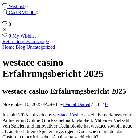
Wishlist
0
Cart
RM
0.00
0
0
0
My Wishlist
Return to previous page
Home
Blog
Uncategorized
westace casino
Erfahrungsbericht 2025
westace casino Erfahrungsbericht 2025
November 16, 2025
/
Posted by
Danial Danial
/
131
/
0
Im Jahr 2025 hat sich das
westace Casino
als ein bemerkenswerter
Anbieter im Online-Glücksspielmarkt etabliert. Mit einer Vielzahl
von Spielen und innovativer Technologie hat westace sowohl neue
als auch erfahrene Spieler angezogen. Doch wie schneidet das
Casino in einer kritischen Analyse tatsächlich ab?