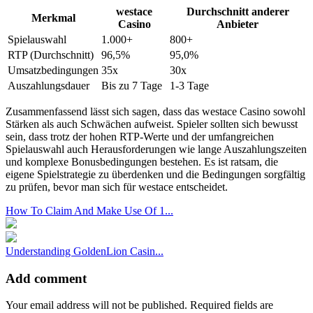
westace
Durchschnitt anderer
Merkmal
Casino
Anbieter
Spielauswahl
1.000+
800+
RTP (Durchschnitt)
96,5%
95,0%
Umsatzbedingungen
35x
30x
Auszahlungsdauer
Bis zu 7 Tage
1-3 Tage
Zusammenfassend lässt sich sagen, dass das westace Casino sowohl
Stärken als auch Schwächen aufweist. Spieler sollten sich bewusst
sein, dass trotz der hohen RTP-Werte und der umfangreichen
Spielauswahl auch Herausforderungen wie lange Auszahlungszeiten
und komplexe Bonusbedingungen bestehen. Es ist ratsam, die
eigene Spielstrategie zu überdenken und die Bedingungen sorgfältig
zu prüfen, bevor man sich für westace entscheidet.
How To Claim And Make Use Of 1...
Understanding GoldenLion Casin...
Add comment
Your email address will not be published. Required fields are