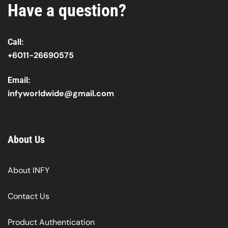
Have a question?
Call:
+6011-26690575
Email:
infyworldwide@gmail.com
About Us
About INFY
Contact Us
Product Authentication