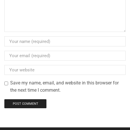
Save my name, email, and website in this browser for
the next time I comment.