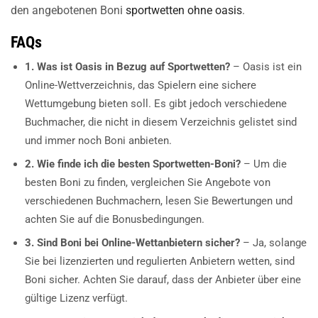
den angebotenen Boni
sportwetten ohne oasis
.
FAQs
1. Was ist Oasis in Bezug auf Sportwetten?
– Oasis ist ein
Online-Wettverzeichnis, das Spielern eine sichere
Wettumgebung bieten soll. Es gibt jedoch verschiedene
Buchmacher, die nicht in diesem Verzeichnis gelistet sind
und immer noch Boni anbieten.
2. Wie finde ich die besten Sportwetten-Boni?
– Um die
besten Boni zu finden, vergleichen Sie Angebote von
verschiedenen Buchmachern, lesen Sie Bewertungen und
achten Sie auf die Bonusbedingungen.
3. Sind Boni bei Online-Wettanbietern sicher?
– Ja, solange
Sie bei lizenzierten und regulierten Anbietern wetten, sind
Boni sicher. Achten Sie darauf, dass der Anbieter über eine
gültige Lizenz verfügt.