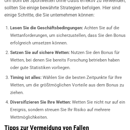
Um Boni bei Sportwetten ohne Oasis effektiv zu verwenden,
sollten Sie einige bewährte Strategien befolgen. Hier sind
einige Schritte, die Sie unternehmen können:
Lesen Sie die Geschäftsbedingungen:
Achten Sie auf die
Wettanforderungen, um sicherzustellen, dass Sie den Bonus
erfolgreich umsetzen können.
Setzen Sie auf sichere Wetten:
Nutzen Sie den Bonus für
Wetten, bei denen Sie bereits Forschung betrieben haben
oder gute Statistiken vorliegen.
Timing ist alles:
Wählen Sie die besten Zeitpunkte für Ihre
Wetten, um die größtmöglichen Vorteile aus dem Bonus zu
ziehen.
Diversifizieren Sie Ihre Wetten:
Wetten Sie nicht nur auf ein
Ereignis, sondern streuen Sie Ihr Risiko auf mehrere
Wettmöglichkeiten.
Tipps zur Vermeidung von Fallen