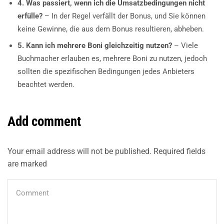
4. Was passiert, wenn ich die Umsatzbedingungen nicht
erfülle?
– In der Regel verfällt der Bonus, und Sie können
keine Gewinne, die aus dem Bonus resultieren, abheben.
5. Kann ich mehrere Boni gleichzeitig nutzen?
– Viele
Buchmacher erlauben es, mehrere Boni zu nutzen, jedoch
sollten die spezifischen Bedingungen jedes Anbieters
beachtet werden.
Add comment
Your email address will not be published. Required fields
are marked