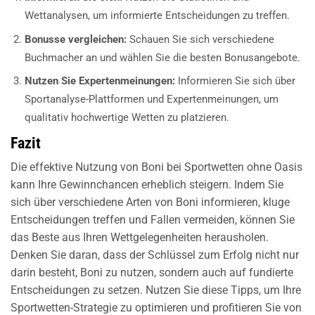
Wettanalysen, um informierte Entscheidungen zu treffen.
Bonusse vergleichen:
Schauen Sie sich verschiedene
Buchmacher an und wählen Sie die besten Bonusangebote.
Nutzen Sie Expertenmeinungen:
Informieren Sie sich über
Sportanalyse-Plattformen und Expertenmeinungen, um
qualitativ hochwertige Wetten zu platzieren.
Fazit
Die effektive Nutzung von Boni bei Sportwetten ohne Oasis
kann Ihre Gewinnchancen erheblich steigern. Indem Sie
sich über verschiedene Arten von Boni informieren, kluge
Entscheidungen treffen und Fallen vermeiden, können Sie
das Beste aus Ihren Wettgelegenheiten herausholen.
Denken Sie daran, dass der Schlüssel zum Erfolg nicht nur
darin besteht, Boni zu nutzen, sondern auch auf fundierte
Entscheidungen zu setzen. Nutzen Sie diese Tipps, um Ihre
Sportwetten-Strategie zu optimieren und profitieren Sie von