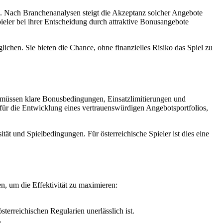
rn. Nach Branchenanalysen steigt die Akzeptanz solcher Angebote
ieler bei ihrer Entscheidung durch attraktive Bonusangebote
chen. Sie bieten die Chance, ohne finanzielles Risiko das Spiel zu
 müssen klare Bonusbedingungen, Einsatzlimitierungen und
für die Entwicklung eines vertrauenswürdigen Angebotsportfolios,
ät und Spielbedingungen. Für österreichische Spieler ist dies eine
n, um die Effektivität zu maximieren:
terreichischen Regularien unerlässlich ist.
.