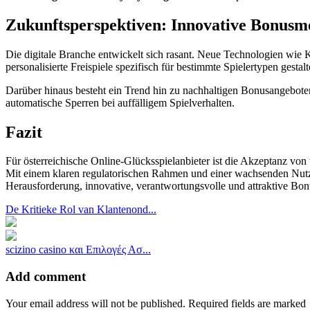
Zukunftsperspektiven: Innovative Bonusm
Die digitale Branche entwickelt sich rasant. Neue Technologien wie K
personalisierte Freispiele spezifisch für bestimmte Spielertypen gesta
Darüber hinaus besteht ein Trend hin zu nachhaltigen Bonusangeboten,
automatische Sperren bei auffälligem Spielverhalten.
Fazit
Für österreichische Online-Glücksspielanbieter ist die Akzeptanz vo
Mit einem klaren regulatorischen Rahmen und einer wachsenden Nutz
Herausforderung, innovative, verantwortungsvolle und attraktive Bon
De Kritieke Rol van Klantenond...
scizino casino και Επιλογές Ασ...
Add comment
Your email address will not be published. Required fields are marked