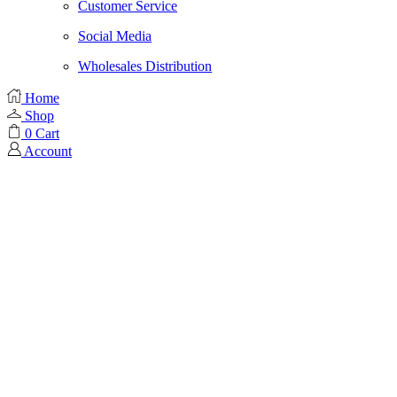
Customer Service
Social Media
Wholesales Distribution
Home
Shop
0
Cart
Account