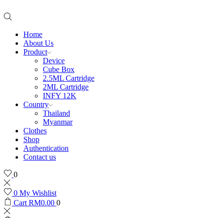
Home
About Us
Product
Device
Cube Box
2.5ML Cartridge
2ML Cartridge
INFY 12K
Country
Thailand
Myanmar
Clothes
Shop
Authentication
Contact us
0
0
My Wishlist
Cart
RM
0.00
0