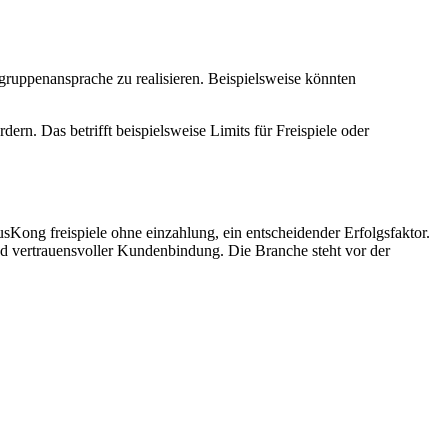
lgruppenansprache zu realisieren. Beispielsweise könnten
rn. Das betrifft beispielsweise Limits für Freispiele oder
sKong freispiele ohne einzahlung, ein entscheidender Erfolgsfaktor.
 vertrauensvoller Kundenbindung. Die Branche steht vor der