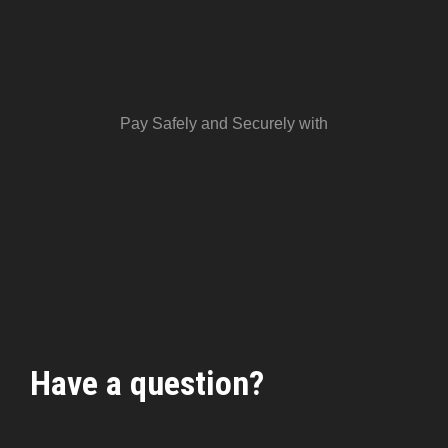
Pay Safely and Securely with
Have a question?