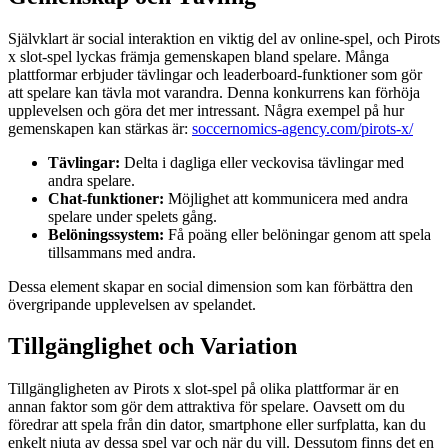
Självklart är social interaktion en viktig del av online-spel, och Pirots
x slot-spel lyckas främja gemenskapen bland spelare. Många
plattformar erbjuder tävlingar och leaderboard-funktioner som gör
att spelare kan tävla mot varandra. Denna konkurrens kan förhöja
upplevelsen och göra det mer intressant. Några exempel på hur
gemenskapen kan stärkas är:
soccernomics-agency.com/pirots-x/
Tävlingar:
Delta i dagliga eller veckovisa tävlingar med
andra spelare.
Chat-funktioner:
Möjlighet att kommunicera med andra
spelare under spelets gång.
Belöningssystem:
Få poäng eller belöningar genom att spela
tillsammans med andra.
Dessa element skapar en social dimension som kan förbättra den
övergripande upplevelsen av spelandet.
Tillgänglighet och Variation
Tillgängligheten av Pirots x slot-spel på olika plattformar är en
annan faktor som gör dem attraktiva för spelare. Oavsett om du
föredrar att spela från din dator, smartphone eller surfplatta, kan du
enkelt njuta av dessa spel var och när du vill. Dessutom finns det en