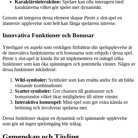
Karaktärsinteraktion:
Spelare kan ofta interagera med
karaktärerna vilket gör spelet mer dynamiskt.
Genom att integrera dessa element skapar Pirots x slot-spel en
immersiv upplevelse som helt kan fånga spelarens intresse.
Innovativa Funktioner och Bonusar
Ytterligare en aspekt som verkligen förbättrar din spelupplevelse är
de innovativa funktionerna och bonusarna som erbjuds i dessa spel.
Pirots x slot-spel är kända för att implementera en mängd olika
funktioner som kan öka spänningen och potentiella vinster. Några av
dessa funktioner inkluderar:
Wild-symboler:
Symboler som kan ersätta andra för att bilda
vinnande kombinationer.
Scatter-symboler:
Ger chansen till gratissnurr och
bonusrundor vilket ökar möjligheten till större vinster.
Interaktiva bonusspel:
Mini-spel som ger extra känsla av
belöning och involverar spelarna mer.
Dessa funktioner skapar en dynamisk och spännande upplevelse
som gör att ingen spelomgång blir tråkig.
Gemenskap och Tävling