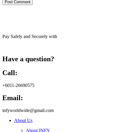
Pay Safely and Securely with
Have a question?
Call:
+6011-26690575
Email:
infyworldwide@gmail.com
About Us
About INFY