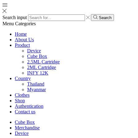
Search input
Search
Menu
Categories
Home
About Us
Product
Device
Cube Box
2.5ML Cartridge
2ML Cartridge
INFY 12K
Country
Thailand
Myanmar
Clothes
Shop
Authentication
Contact us
Cube Box
Merchandise
Device